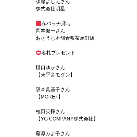
須藤よしえさん
株式会社明星
赤バッチ貸与
岡本健一さん
おそうじ本舗倉敷茶屋町店
名札プレゼント
樋口ゆかさん
【來乎舎モダン】
阪本眞基子さん
【MORE+】
植田英揮さん
【YG COMPANY株式会社】
藤原みよ子さん