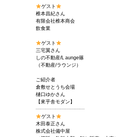
ゲスト
椎本昌紀さん
有限会社椎本商会
飲食業
ゲスト
三宅翼さん
しの不動産/L aunge篠
（不動産/ラウンジ）
ご紹介者
倉敷せとうち会場
樋口ゆかさん
【來乎舎モダン】
┈┈┈┈┈┈┈┈┈┈
ゲスト
木田泰正さん
株式会社備中屋