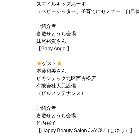
スマイルキッズあーす
（ベビーシッター、子育てにセミナー、自己
ご紹介者
倉敷せとうち会場
妹尾裕賀さん
【Baby Angel】
┈┈┈┈┈┈┈┈┈┈
ゲスト
本藤和美さん
ビカンテック北区西古松店
有限会社大元設備
（ビルメンテナンス）
ご紹介者
倉敷せとうち会場
竹内裕子
【Happy Beauty Salon J∞YOU（じゆう）】