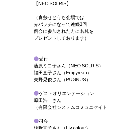
【NEO SOLRIS】
（倉敷せとうち会場では
赤バッチになって連続3回
例会に参加された方に名札を
プレゼントしております）
┈┈┈┈┈┈┈┈┈┈
受付
藤原ミヨ子さん（NEO SOLRIS）
福田直子さん（Empyrean）
矢野晃俊さん（PUGNUS）
ゲストオリエンテーション
原田浩二さん
（有限会社システムコミュニケイト
司会
浅野直子さん（Liv colour）