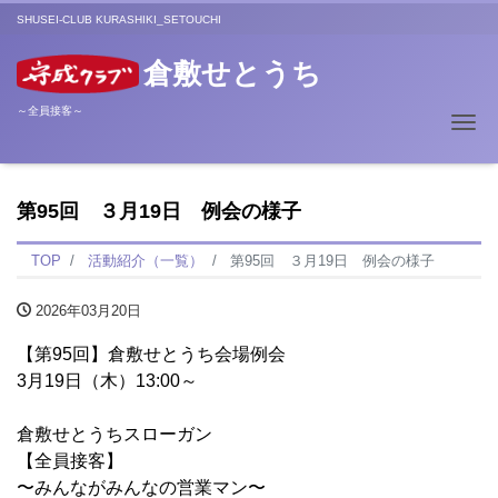
SHUSEI-CLUB KURASHIKI_SETOUCHI
倉敷せとうち
～全員接客～
Me
第95回 ３月19日 例会の様子
TOP
活動紹介（一覧）
第95回 ３月19日 例会の様子
2026年03月20日
【第95回】倉敷せとうち会場例会
3月19日（木）13:00～
倉敷せとうちスローガン
【全員接客】
〜みんながみんなの営業マン〜