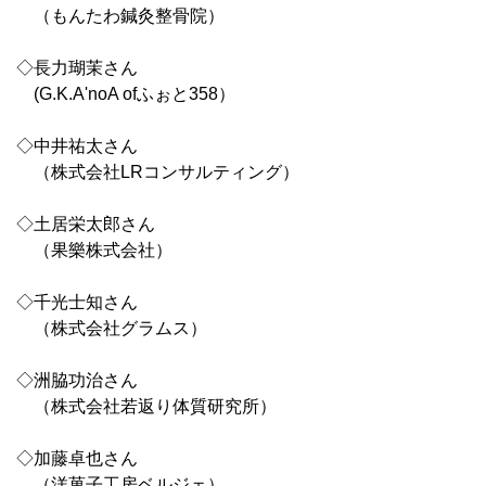
（もんたわ鍼灸整骨院）
◇長力瑚茉さん
(G.K.A'noA ofふぉと358）
◇中井祐太さん
（株式会社LRコンサルティング）
◇土居栄太郎さん
（果樂株式会社）
◇千光士知さん
（株式会社グラムス）
◇洲脇功治さん
（株式会社若返り体質研究所）
◇加藤卓也さん
（洋菓子工房ベルジェ）