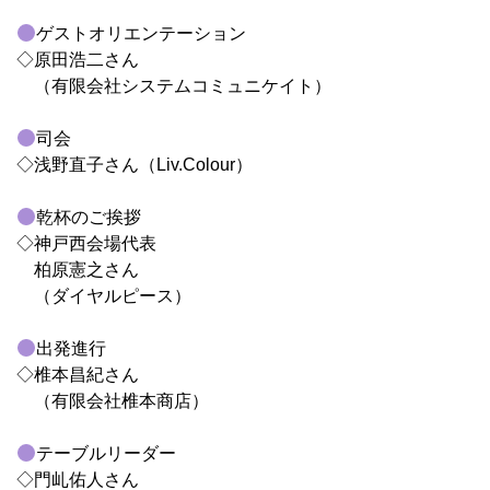
ゲストオリエンテーション
◇原田浩二さん
（有限会社システムコミュニケイト）
司会
◇浅野直子さん（Liv.Colour）
乾杯のご挨拶
◇神戸西会場代表
柏原憲之さん
（ダイヤルピース）
出発進行
◇椎本昌紀さん
（有限会社椎本商店）
テーブルリーダー
◇門乢佑人さん