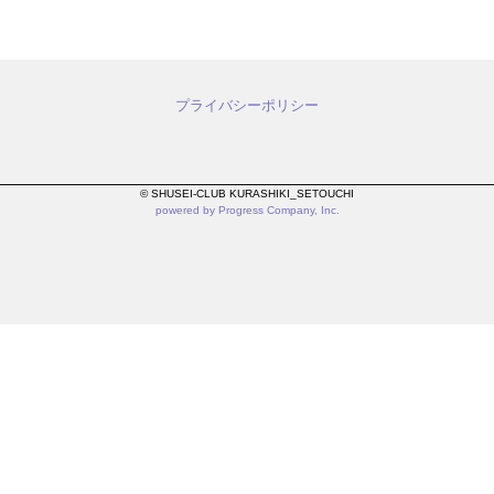
プライバシーポリシー
© SHUSEI-CLUB KURASHIKI_SETOUCHI
powered by Progress Company, Inc.