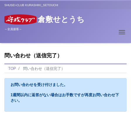
SHUSEI-CLUB KURASHIKI_SETOUCHI
倉敷せとうち
～全員接客～
Me
問い合わせ（送信完了）
TOP
問い合わせ（送信完了）
お問い合わせを受け付けました。
1週間以内に返答がない場合はお手数ですが再度お問い合わせ下
さい。